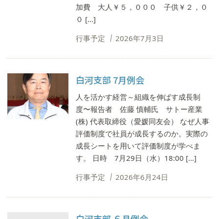
加費 大人￥５，０００ 子供￥２，０
０ […]
行事予定
2026年7月3日
⽩河⽀部 7⽉例会
人を活かす経営～組織を伸ばす成⻑制
度〜報告者 佐藤 慎輔⽒ サトー産業
(株) 代表取締役（愛媛同友会） なぜ人事
評価制度で社員が成長するのか。実際の
成長シートを用いて評価制度が学べま
す。 日時 7月29日（水）18:00 […]
行事予定
2026年6月24日
白河⽀部 ６⽉例会