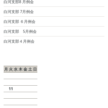
ー
白河支部8 月例会
ジ
⽩河⽀部 7⽉例会
送
白河⽀部 ６⽉例会
り
白河支部 5月例会
⽩河⽀部４⽉例会
2026年8月
月
火
水
木
金
土
日
1
2
3
4
5
6
7
8
9
10
11
12
13
14
15
16
17
18
19
20
21
22
23
24
25
26
27
28
29
30