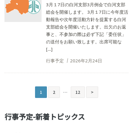
3月１7日の白河支部3月例会で白河支部
総会を開催します。 3月１7日に今年度活
動報告や次年度活動方針を提案する白河
支部総会を開催いたします。出欠のお返
事と、不参加の際は必ず下記「委任状」
の送付をお願い致します。出席可能な
[…]
行事予定
2026年2月24日
投
次
1
2
…
12
>
稿
の
行事予定-新着トピックス
ペ