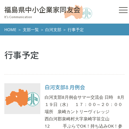
福島県中小企業家同友会
It's Communication
HOME
＞
支部一覧
＞
白河支部
＞ 行事予定
行事予定
白河支部8 月例会
白河支部8月例会サマー交流会 日時 8月
１９日（水） １７：００～２０：００
場所 泉崎カントリーヴィレッジ
西白河郡泉崎村大字泉崎字笹立山
12 手ぶらでOK！持ち込みOK！参