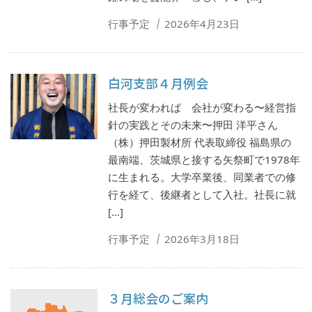
行事予定
2026年4月23日
⽩河⽀部４⽉例会
社⻑が変われば 会社が変わる〜経営指
針の実践とその未来〜押⽥ 洋平さん
（株）押⽥製材所 代表取締役 福島県の
最南端、茨城県と接する⽮祭町で1978年
に⽣まれる。⼤学卒業後、同業者での修
⾏を経て、後継者として⼊社。社⻑に就
[…]
行事予定
2026年3月18日
３月総会のご案内