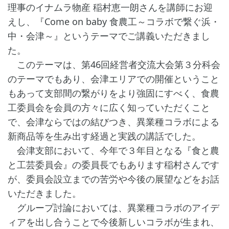
理事のイナムラ物産 稲村恵一朗さんを講師にお迎
えし、『Come on baby 食農工～コラボで繋ぐ浜・
中・会津～』というテーマでご講義いただきまし
た。
このテーマは、第46回経営者交流大会第３分科会
のテーマでもあり、会津エリアでの開催ということ
もあって支部間の繋がりをより強固にすべく、食農
工委員会を会員の方々に広く知っていただくこと
で、会津ならではの結びつき、異業種コラボによる
新商品等を生み出す経過と実践の講話でした。
会津支部において、今年で３年目となる『食と農
と工芸委員会』の委員長でもあります稲村さんです
が、委員会設立までの苦労や今後の展望などをお話
いただきました。
グループ討論においては、異業種コラボのアイデ
ィアを出し合うことで今後新しいコラボが生まれ、