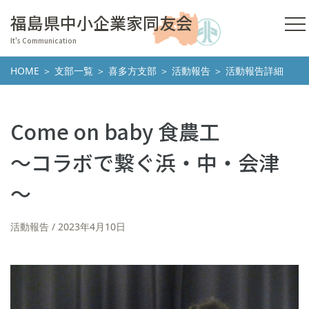
福島県中小企業家同友会
It's Communication
HOME
＞
支部一覧
＞
喜多方支部
＞
活動報告
＞ 活動報告詳細
Come on baby 食農工
～コラボで繋ぐ浜・中・会津
～
活動報告
2023年4月10日