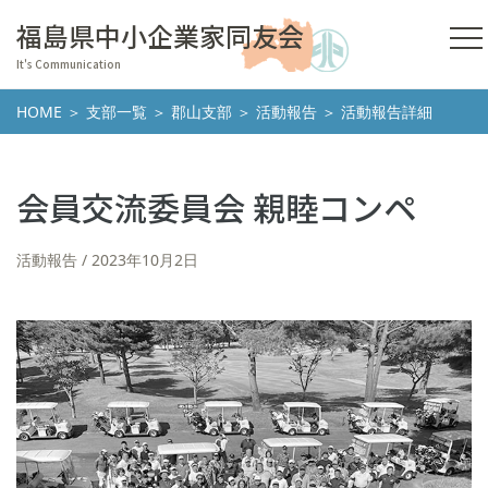
福島県中小企業家同友会
It's Communication
HOME
＞
支部一覧
＞
郡山支部
＞
活動報告
＞ 活動報告詳細
会員交流委員会 親睦コンペ
活動報告
2023年10月2日