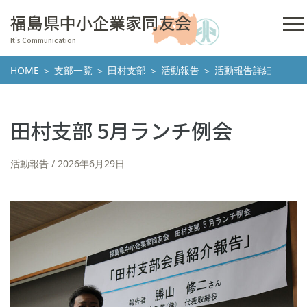
福島県中小企業家同友会
It's Communication
HOME
＞
支部一覧
＞
田村支部
＞
活動報告
＞ 活動報告詳細
田村支部 5月ランチ例会
活動報告
2026年6月29日