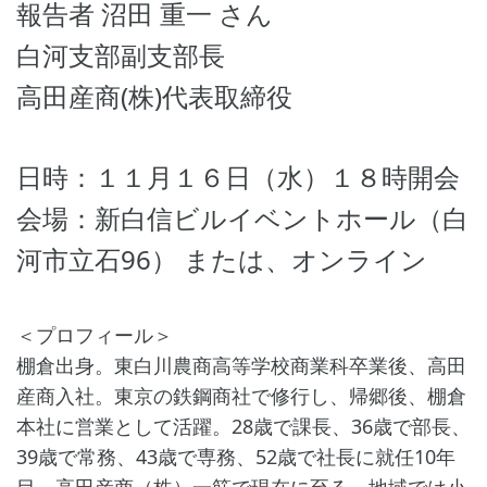
報告者 沼田 重一 さん
白河支部副支部長
高田産商(株)代表取締役
日時：１１月１６日（水）１８時開会
会場：新白信ビルイベントホール（白
河市立石96） または、オンライン
＜プロフィール＞
棚倉出身。東白川農商高等学校商業科卒業後、高田
産商入社。東京の鉄鋼商社で修行し、帰郷後、棚倉
本社に営業として活躍。28歳で課長、36歳で部長、
39歳で常務、43歳で専務、52歳で社長に就任10年