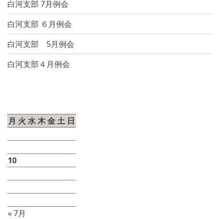
⽩河⽀部 7⽉例会
白河⽀部 ６⽉例会
白河支部 5月例会
⽩河⽀部４⽉例会
2026年8月
月
火
水
木
金
土
日
1
2
3
4
5
6
7
8
9
10
11
12
13
14
15
16
17
18
19
20
21
22
23
24
25
26
27
28
29
30
31
« 7月