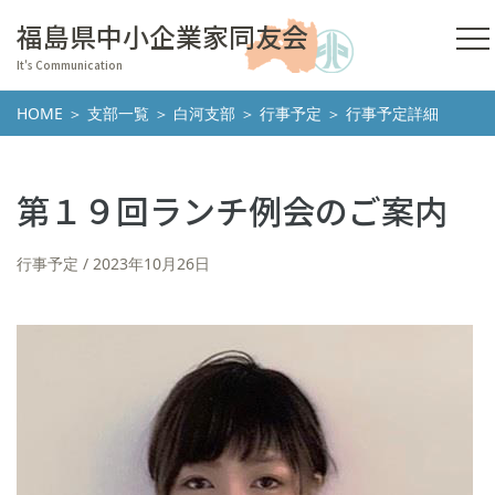
福島県中小企業家同友会
It's Communication
HOME
＞
支部一覧
＞
白河支部
＞
行事予定
＞ 行事予定詳細
第１９回ランチ例会のご案内
行事予定
2023年10月26日