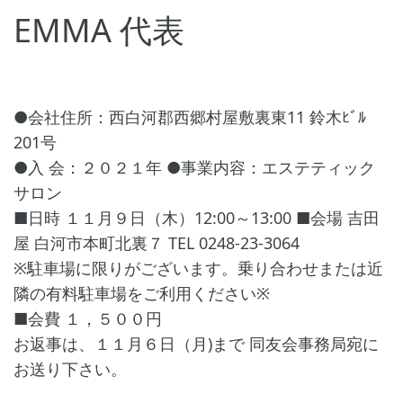
EMMA 代表
●会社住所：西白河郡西郷村屋敷裏東11 鈴木ﾋﾞﾙ
201号
●入 会：２０２１年 ●事業内容：エステティック
サロン
■日時 １１月９日（木）12:00～13:00 ■会場 吉田
屋 白河市本町北裏７ TEL 0248-23-3064
※駐車場に限りがございます。乗り合わせまたは近
隣の有料駐車場をご利用ください※
■会費 １，５００円
お返事は、１１月６日（月)まで 同友会事務局宛に
お送り下さい。