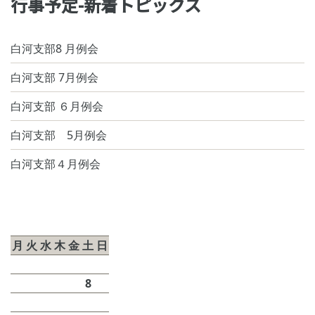
行事予定-新着トピックス
白河支部8 月例会
⽩河⽀部 7⽉例会
白河⽀部 ６⽉例会
白河支部 5月例会
⽩河⽀部４⽉例会
2026年8月
月
火
水
木
金
土
日
1
2
3
4
5
6
7
8
9
10
11
12
13
14
15
16