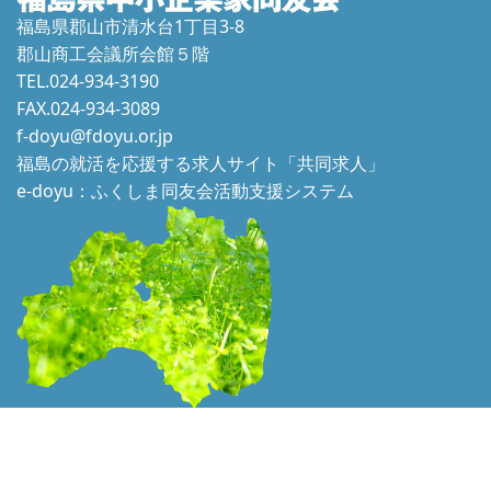
福島県郡山市清水台1丁目3-8
郡山商工会議所会館５階
TEL.024-934-3190
FAX.024-934-3089
f-doyu@fdoyu.or.jp
福島の就活を応援する求人サイト「共同求人」
e-doyu：ふくしま同友会活動支援システム
本ホームページに掲載されている文章、画像等の一切の転用はかたくお断り
いたします。 © 2021 Douyukai. All Rights Reserved.
PAGE TOP