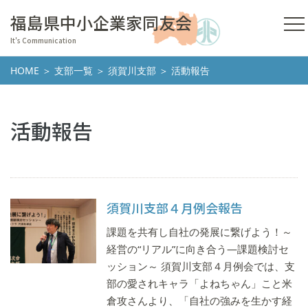
福島県中小企業家同友会
It's Communication
HOME
＞
支部一覧
＞
須賀川支部
＞ 活動報告
活動報告
須賀川支部４月例会報告
課題を共有し自社の発展に繋げよう！～
経営の“リアル”に向き合う―課題検討セ
ッション～ 須賀川支部４月例会では、支
部の愛されキャラ「よねちゃん」こと米
倉攻さんより、「自社の強みを生かす経